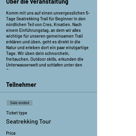
Über die Veranstaltung
Komm mit uns auf einen unvergesslichen 5-
Tage Seatrekking Trail für Beginner in den
nördlichen Teil von Cres, Kroatien. Nach
einem Einführungstag, an dem wir alles
wichtige für unseren gemeinsamen Trail
erklären und üben, geht es direkt in die
Natur und erleben dort ein paar einzigartige
Tage. Wir üben dein schnorcheln,
freitauchen, Outdoor skills, erkunden die
Unterwasserwelt und schlafen unter den
Sternen.
Teilnehmeranzahl:
5
Teilnehmer
Voraussetzungen:
Körperliche Fitness,
Schnorchel und Wander Erfahrung, Basic
Outdoor Erfahrung
Sale ended
Treffpunkt:
Restaurant Tranmonatana, Beli
Guide:
Ticket type
Luca
Seatrekking Tour
Was bieten wir dir:
Du bekommst eine Professionel Geführte
Price